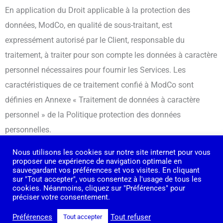
En application du Droit applicable à la protection des
données, ModCo, en qualité de sous-traitant, est
expressément autorisé par le Client, responsable du
traitement, à traiter pour son compte les données à caractère
personnel nécessaires pour fournir les Services. Les
caractéristiques de ce traitement confié à ModCo sont
définies en Annexe « Traitement de données à caractère
personnel » de la Politique protection des données
personnelles.
Conformément à l’Annexe « Traitement de données à
Nous utilisons les cookies sur notre site internet pour vous
caractère personnel » précitée, le Client autorise ModCo :
proposer une expérience de navigation optimale en
sauvegardant vos préférences et vos visites. En cliquant
sur "Tout accepter", vous consentez à l'usage de tous les
à réaliser des traitements statistiques des Données ;
cookies. Néanmoins, cliquez sur "Préférences" pour
préciser votre consentement.
à utiliser une copie anonymisée des Données à des
fins de tests ou de développements dans le cadre de
Préférences
Tout refuser
Tout accepter