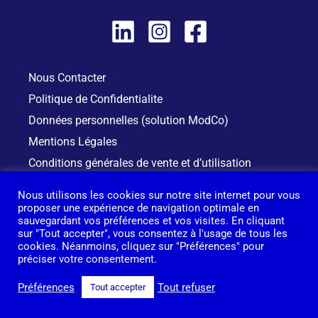
Nous Contacter
Politique de Confidentialite
Données personnelles (solution ModCo)
Mentions Légales
Conditions générales de vente et d’utilisation
Se connecter à ModCo
Nous utilisons les cookies sur notre site internet pour vous
proposer une expérience de navigation optimale en
sauvegardant vos préférences et vos visites. En cliquant
sur "Tout accepter", vous consentez à l'usage de tous les
cookies. Néanmoins, cliquez sur "Préférences" pour
préciser votre consentement.
Copyr
ight
© 2026 ModCo
Powered by ModCo
Préférences
Tout refuser
Tout accepter