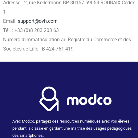
Adresse : 2, rue Kellermann BP 80157 59053 ROUBAIX Cedex
1
Email:
support@ovh.com
Tél. : +33 (0)8 203 203 63
Numéro d’immatriculation au Registre du Commerce et des
Sociétés de Lille : B 424 761 419
Avec ModCo, partagez des ressources numériques avec vos élèves
pendant la classe en gardant une maîtrise des usages pédagogiques
des smartphones.