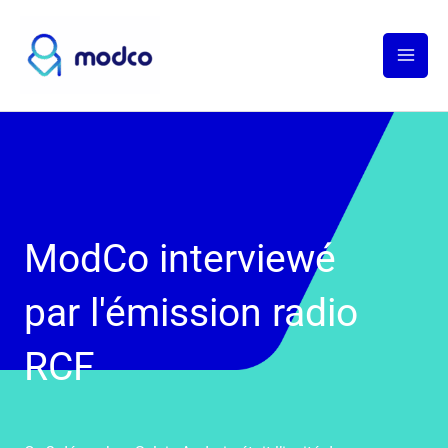
Aller
au
contenu
ModCo interviewé
par l'émission radio
RCF