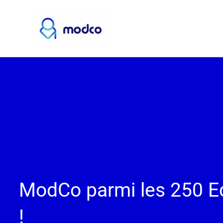
Aller
au
contenu
ModCo parmi les 250 Ed
!