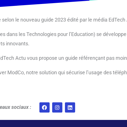
 selon le nouveau guide 2023 édité par le média EdTech 
ées dans les Technologies pour l’Education) se développe
ts innovants.
a EdTech Actu vous propose un guide référençant pas moi
ver ModCo, notre solution qui sécurise l’usage des télép
F
I
L
seaux sociaux :
a
n
i
c
s
n
e
t
k
b
a
e