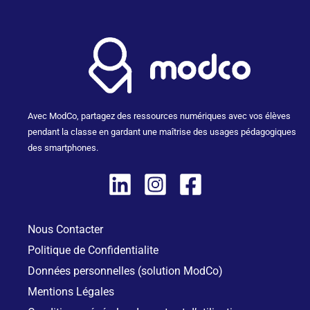
b
a
e
o
g
d
o
r
i
k
a
n
m
Avec ModCo, partagez des ressources numériques avec vos élèves
pendant la classe en gardant une maîtrise des usages pédagogiques
des smartphones.
Nous Contacter
Politique de Confidentialite
Données personnelles (solution ModCo)
Mentions Légales