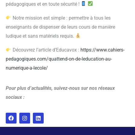
pédagogiques et en toute sécurité !
Notre mission est simple : permettre à tous les
enseignants de dispenser de leurs cours de manière
ludique et sans matériels requis.
Découvrez l’article d’Educavox :
https://www.cahiers-
pedagogiques.com/quattend-on-de-leducation-au-
numerique-a-lecole/
Pour plus d’actualités, suivez-nous sur nos réseaux
sociaux :
F
I
L
a
n
i
c
s
n
e
t
k